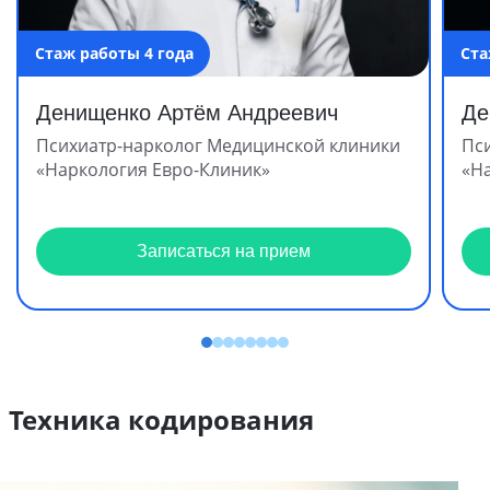
Стаж работы 4 года
Ста
Денищенко Артём Андреевич
Де
Психиатр-нарколог Медицинской клиники
Пс
«Наркология Евро-Клиник»
«Н
Записаться на прием
Техника кодирования