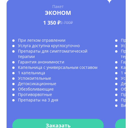
Пакет
ЭКОНОМ
1 350 ₽
2 700₽
При легком отравлении
При
Услуга доступна круглосуточно
Усл
Препараты для симптоматической
Пре
терапии
те
Гарантия анонимности
Гар
Капельница с универсальным составом
Кап
1 капельница
1 к
Успокоительные
Усп
Детоксикационные
Де
Обезболивающие
Об
Противорвотные
Пр
Препараты на 3 дня
Пре
Ви
Заказать