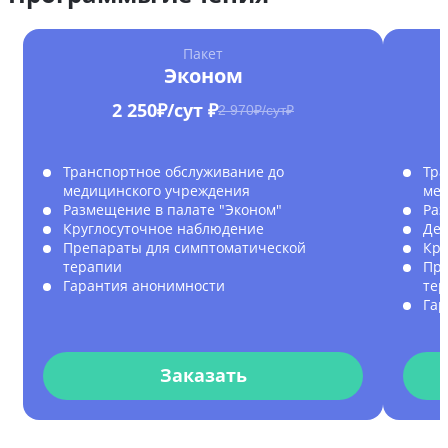
Пакет
Эконом
2 250₽/сут ₽
2 970₽/сут₽
Транспортное обслуживание до
Тра
медицинского учреждения
мед
Размещение в палате "Эконом"
Раз
Круглосуточное наблюдение
Дет
Препараты для симптоматической
Кру
терапии
Пре
Гарантия анонимности
те
Гар
Заказать