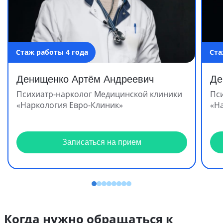
Стаж работы 4 года
Ста
Денищенко Артём Андреевич
Де
Психиатр-нарколог Медицинской клиники
Пс
«Наркология Евро-Клиник»
«Н
Записаться на прием
Когда нужно обращаться к