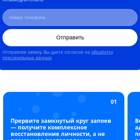
Отправить
Отправляя заявку, Вы даете согласие на
обработку
персональных данных
01
Прервите замкнутый круг запоев
В
— получите комплексное
а
восстановление личности, а не
п