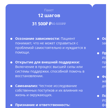
Пакет
12 шагов
31 500₽ ₽
40 500₽₽
Осознание зависимости:
Пациент
Ос
понимает, что не может справиться с
зав
проблемой самостоятельно и нуждается в
помощи.
Пр
Исс
Открытие для внешней поддержки:
при
Включение в процесс высшей силы или
нег
системы поддержки, способной помочь в
восстановлении.
Фо
жел
Самоанализ:
Честное исследование
дос
собственных поступков и их влияния на
жизнь и окружающих.
Пс
Исп
Признание и ответственность:
фор