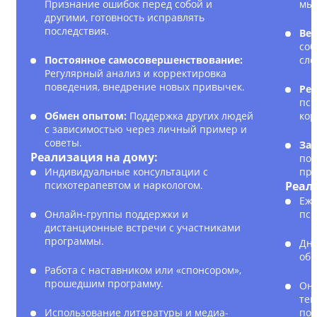
Признание ошибок перед собой и
мы
другими, готовность исправлять
последствия.
Вед
соб
Постоянное самосовершенствование:
сло
Регулярный анализ и корректировка
поведения, внедрение новых привычек.
Рег
пси
Обмен опытом:
Поддержка других людей
кор
с зависимостью через личный пример и
советы.
Зак
Реализация на дому:
пол
Индивидуальные консультации с
пре
психотерапевтом и наркологом.
Реал
Еже
Онлайн-группы поддержки и
пси
дистанционные встречи с участниками
программы.
Дне
обр
Работа с наставником или «спонсором»,
прошедшим программу.
Онл
тек
Использование литературы и медиа-
под