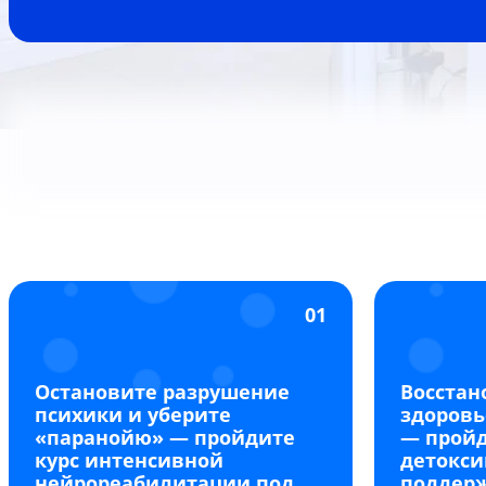
01
Остановите разрушение
Восстан
психики и уберите
здоровь
«паранойю» — пройдите
— прой
курс интенсивной
детокси
нейрореабилитации под
поддер