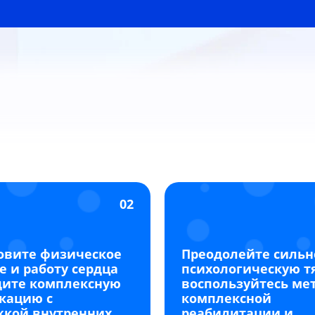
02
овите физическое
Преодолейте силь
е и работу сердца
психологическую т
дите комплексную
воспользуйтесь ме
кацию с
комплексной
жкой внутренних
реабилитации и