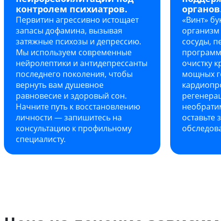
контролем психиатров.
органов
Первитин агрессивно истощает
«Винт» бу
запасы дофамина, вызывая
организм
затяжные психозы и депрессию.
сосуды, п
Мы используем современные
программ
нейролептики и антидепрессанты
очистку к
последнего поколения, чтобы
мощных г
вернуть вам душевное
кардиопр
равновесие и здоровый сон.
регенерац
Начните путь к восстановлению
необрати
личности — запишитесь на
оставьте 
консультацию к профильному
обследова
специалисту.