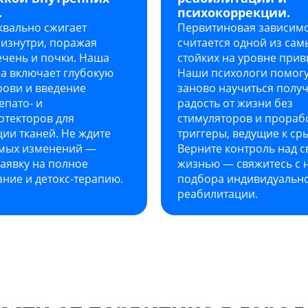
.
психокоррекции.
квально сжигает
Первитиновая зависим
 изнутри, поражая
считается одной из сам
ечень и почки. Наша
стойких на уровне прив
а включает глубокую
Наши психологи помогу
рови и введение
заново научиться полу
епато- и
радость от жизни без
отекторов для
стимуляторов и прораб
ии тканей. Не ждите
триггеры, ведущие к сры
мых изменений —
Верните контроль над с
заявку на полное
жизнью — свяжитесь с 
ние и детокс-терапию.
подбора индивидуально
реабилитации.