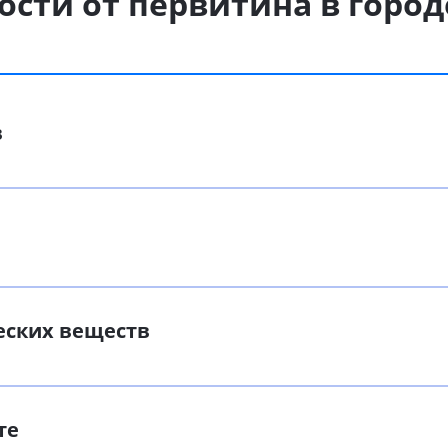
ости от первитина в горо
в
еских веществ
те