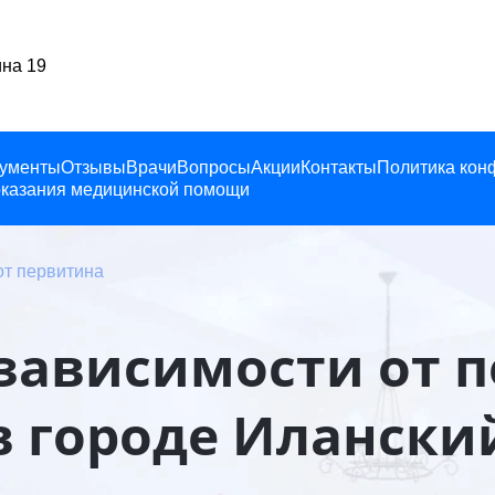
анский, Ленина 19
ументы
Отзывы
Врачи
Вопросы
Акции
Контакты
Политика кон
казания медицинской помощи
от первитина
зависимости от 
в городе Илански