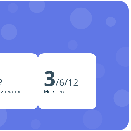
У
3
₽
/6/12
й платеж
Месяцев