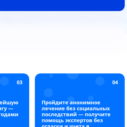
03
04
нейшую
Пройдите анонимное
ягу —
лечение без социальных
тодами
последствий — получите
помощь экспертов без
огласки и учета в