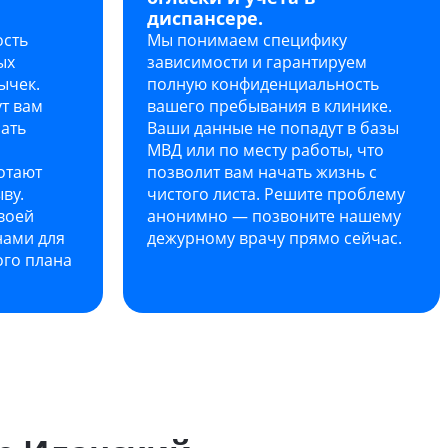
диспансере.
ость
Мы понимаем специфику
ых
зависимости и гарантируем
ычек.
полную конфиденциальность
т вам
вашего пребывания в клинике.
чать
Ваши данные не попадут в базы
МВД или по месту работы, что
отают
позволит вам начать жизнь с
ву.
чистого листа. Решите проблему
воей
анонимно — позвоните нашему
нами для
дежурному врачу прямо сейчас.
го плана