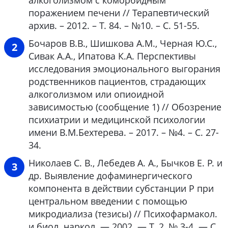
алкоголизмом с коморбидным
поражением печени // Терапевтический
архив. – 2012. – Т. 84. – №10. – С. 51-55.
Бочаров В.В., Шишкова А.М., Черная Ю.С.,
Сивак А.А., Ипатова К.А. Перспективы
исследования эмоционального выгорания
родственников пациентов, страдающих
алкоголизмом или опиоидной
зависимостью (сообщение 1) // Обозрение
психиатрии и медицинской психологии
имени В.М.Бехтерева. – 2017. – №4. – С. 27-
34.
Николаев С. В., Лебедев А. А., Бычков Е. Р. и
др. Выявление дофаминергического
компонента в действии субстанции Р при
центральном введении с помощью
микродиализа (тезисы) // Психофармакол.
и биол. наркол. — 2002. — Т. 2, № 3-4. — С.