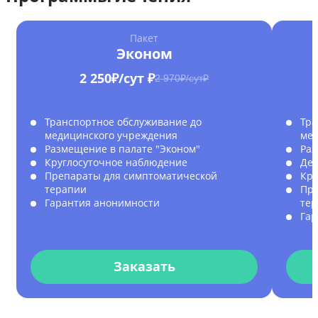
Пакет
Эконом
2 250₽/сут ₽
2 970₽/сут₽
Транспортное обслуживание до
Тра
медицинского учреждения
мед
Размещение в палате "Эконом"
Раз
Круглосуточное наблюдение
Дет
Препараты для симптоматической
Кру
терапии
Пре
Гарантия анонимности
те
Гар
Заказать