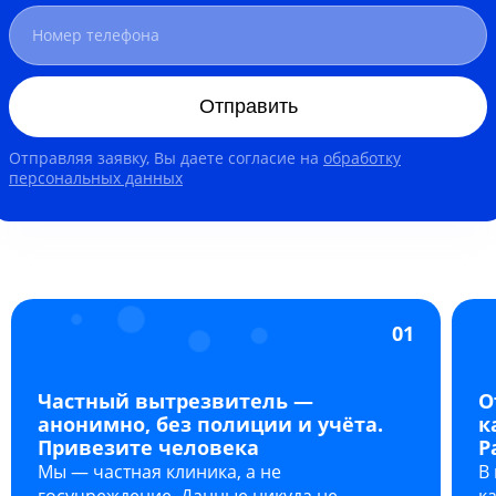
Отправить
Отправляя заявку, Вы даете согласие на
обработку
персональных данных
01
Частный вытрезвитель —
О
анонимно, без полиции и учёта.
к
Привезите человека
Р
Мы — частная клиника, а не
В
госучреждение. Данные никуда не
к