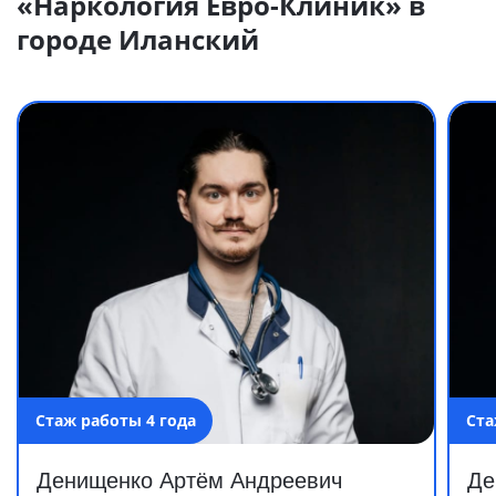
«Наркология Евро-Клиник» в
городе Иланский
Стаж работы 4 года
Ста
Денищенко Артём Андреевич
Де