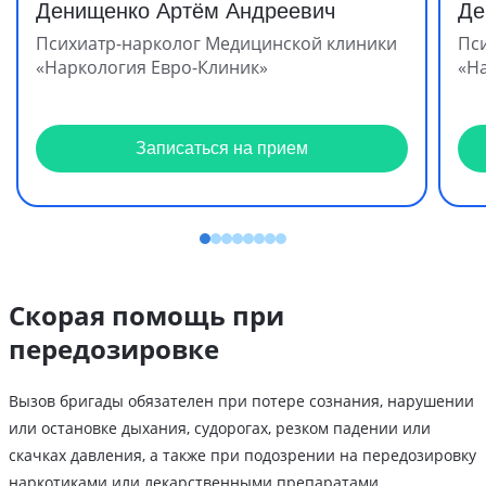
Денищенко Артём Андреевич
Де
Психиатр-нарколог Медицинской клиники
Пс
«Наркология Евро-Клиник»
«Н
Записаться на прием
Скорая помощь при
передозировке
Вызов бригады обязателен при потере сознания, нарушении
или остановке дыхания, судорогах, резком падении или
скачках давления, а также при подозрении на передозировку
наркотиками или лекарственными препаратами.