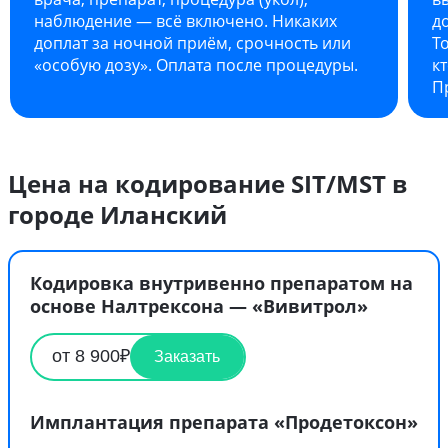
наблюдение — всё включено. Никаких
д
доплат за ночной приём, срочность или
Т
«особую дозу». Оплата после процедуры.
к
П
Цена на кодирование SIT/MST в
городе Иланский
Кодировка внутривенно препаратом на
основе Налтрексона — «Вивитрол»
от 8 900₽
Заказать
Имплантация препарата «Продетоксон»