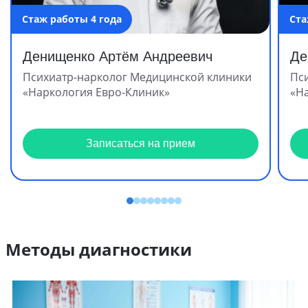
Стаж работы 4 года
Ста
Денищенко Артём Андреевич
Де
Психиатр-нарколог Медицинской клиники
Пс
«Наркология Евро-Клиник»
«Н
Записаться на прием
Методы диагностики