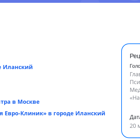
Рец
е Иланский
Гол
Гла
Пси
Мед
«На
тра в Москве
 Евро-Клиник» в городе Иланский
Дат
20 