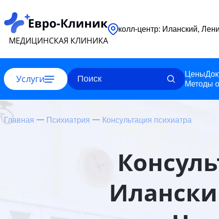
колл-центр: Ил
МЕДИЦИНСКАЯ КЛИНИКА
Цены
Док
Услуги
Методы о
Главная
Психиатрия
Консультация психиатра
Консуль
Илански