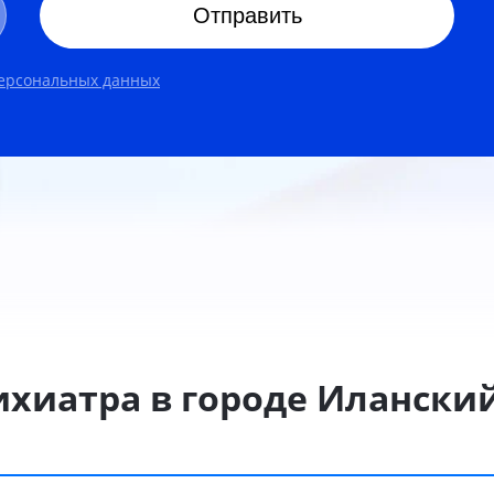
Отправить
персональных данных
ихиатра в городе Илански