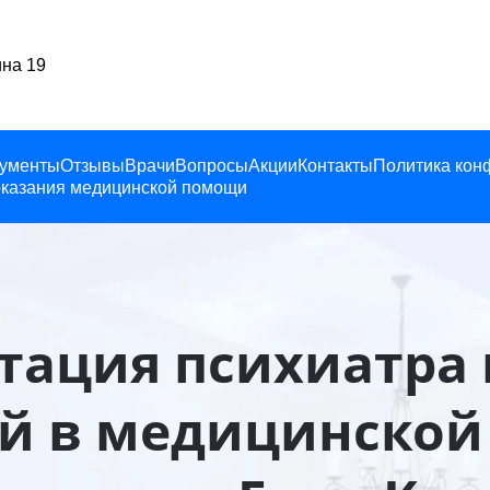
анский, Ленина 19
ументы
Отзывы
Врачи
Вопросы
Акции
Контакты
Политика кон
казания медицинской помощи
тация психиатра 
й в медицинской