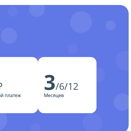
У
3
₽
/6/12
й платеж
Месяцев