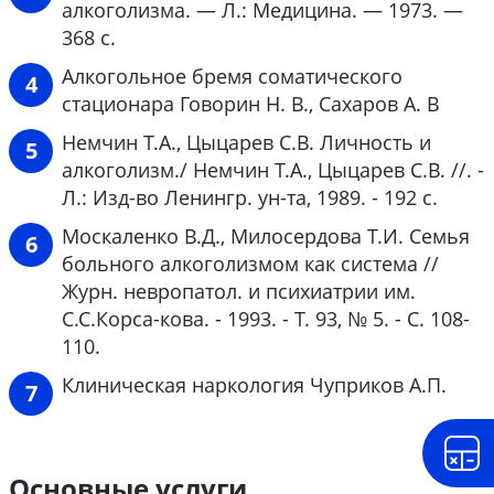
алкоголизма. — Л.: Медицина. — 1973. —
368 с.
Алкогольное бремя соматического
стационара Говорин Н. В., Сахаров А. В
Немчин Т.А., Цыцарев С.В. Личность и
алкоголизм./ Немчин Т.А., Цыцарев С.В. //. -
Л.: Изд-во Ленингр. ун-та, 1989. - 192 с.
Москаленко В.Д., Милосердова Т.И. Семья
больного алкоголизмом как система //
Журн. невропатол. и психиатрии им.
С.С.Корса-кова. - 1993. - Т. 93, № 5. - С. 108-
110.
Клиническая наркология Чуприков А.П.
Основные услуги