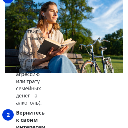
четкие
границы.
Определите,
какие
действия
зависимого
вы больше
не будете
терпеть
(например,
агрессию
или трату
семейных
денег на
алкоголь).
Вернитесь
к своим
интересам.